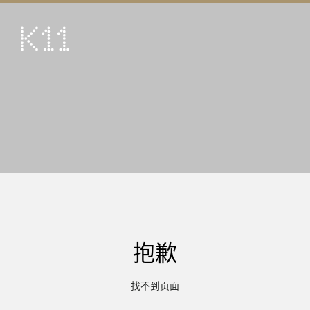
ENG
繁
艺术及文化
店铺
美馔
活动
优惠及推广
到访
抱歉
关于
KLUB 11
找不到页面