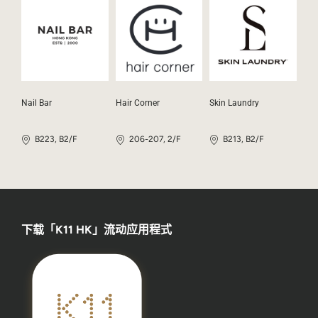
Nail Bar
Hair Corner
Skin Laundry
B223, B2/F
206-207, 2/F
B213, B2/F
下载「K11 HK」流动应用程式