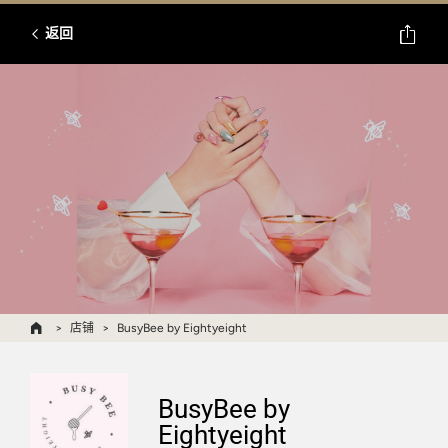
返回
店铺
BusyBee by Eightyeight
BusyBee by
Eightyeight