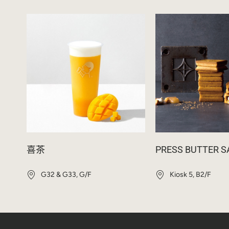
喜茶
PRESS BUTTER 
G32 & G33, G/F
Kiosk 5, B2/F