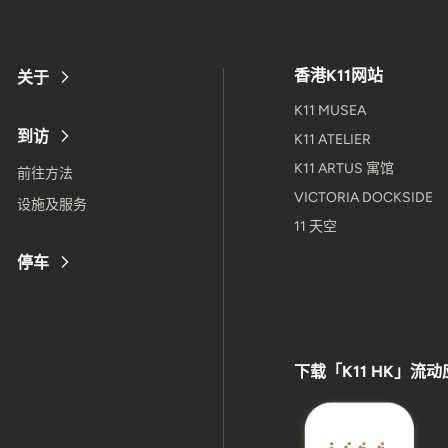
香港K11网站
关于
K11 MUSEA
到访
K11 ATELIER
K11 ARTUS 寓馆
前往方法
VICTORIA DOCKSIDE
设施及服务
11 天空
停车
下载「K11 HK」流