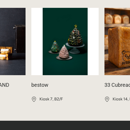
SAND
bestow
33 Cubrea
Kiosk 7, B2/F
Kiosk 14,