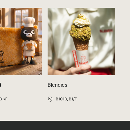
d
Blendies
 B1/F
B101B, B1/F