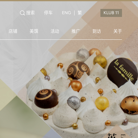
搜索
停车
ENG
繁
店铺
美馔
活动
推广
到访
关于