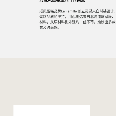
为戚风蛋糕注入时尚创意
戚风蛋糕品牌La Famille 创立灵感来自时
蛋糕品质的坚持，用心挑选来自北海道鲜忌廉、
材料，从原材料到外观均一丝不苟，炮制出多款
意及时尚感。