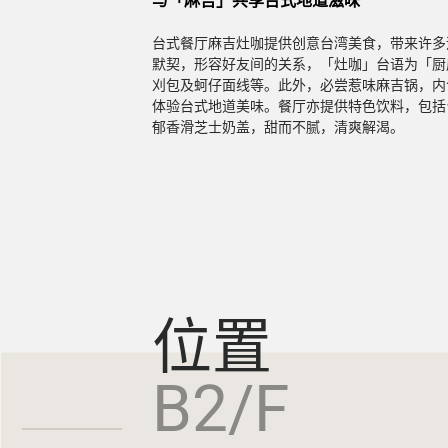
与「麻吉」共享台式地道滋味
台式餐厅麻吉灶咖提供创意台湾美食，带来许多
默契，形容好友间的关系，「灶咖」台语为「厨
刈包及蚵仔面线等。此外，必尝惹味麻吉锅，内
体验台式地道美味。餐厅亦提供特色饮料，包括
郁香滑芝士奶盖，甜而不腻，清爽解渴。
位置
B2/F