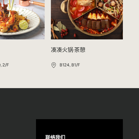
凑凑火锅‧茶憩
, 2/F
B124, B1/F
联络我们