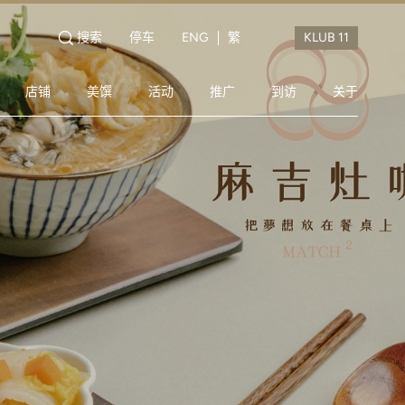
搜索
停车
ENG
繁
店铺
美馔
活动
推广
到访
关于