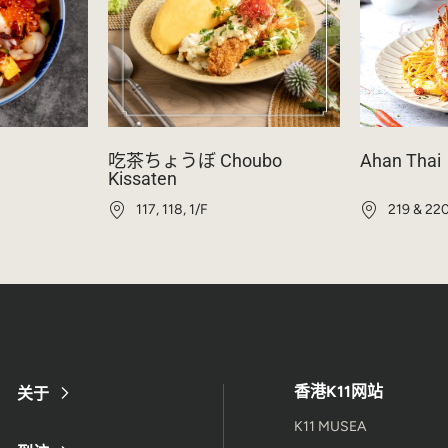
吃茶ちょうぼ Choubo
Ahan Thai
Kissaten
117, 118, 1/F
219 & 220
香港K11网站
关于
K11 MUSEA