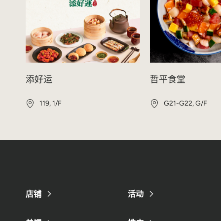
添好运
哲平食堂
119, 1/F
G21-G22, G/F
店铺
活动