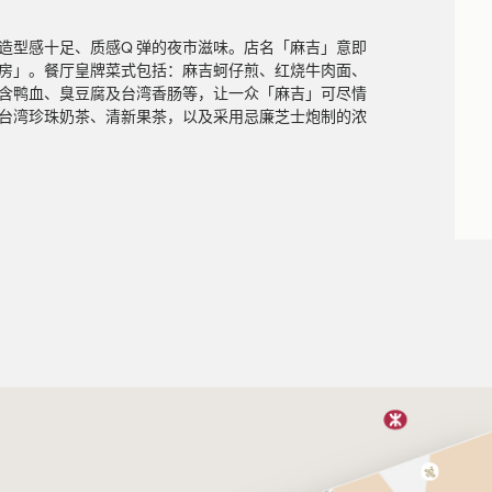
造型感十足、质感Q 弹的夜市滋味。店名「麻吉」意即
房」。餐厅皇牌菜式包括：麻吉蚵仔煎、红烧牛肉面、
含鸭血、臭豆腐及台湾香肠等，让一众「麻吉」可尽情
台湾珍珠奶茶、清新果茶，以及采用忌廉芝士炮制的浓