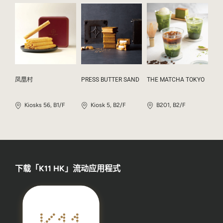
凤凰村
PRESS BUTTER SAND
THE MATCHA TOKYO
Kiosks 56, B1/F
Kiosk 5, B2/F
B201, B2/F
下载「K11 HK」流动应用程式