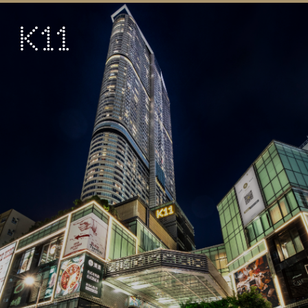
ENG
繁
艺术及文化
店铺
美馔
活动
优惠及推广
到访
关于
KLUB 11